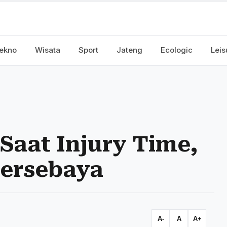
ekno
Wisata
Sport
Jateng
Ecologic
Leis
Saat Injury Time,
ersebaya
A-
A
A+