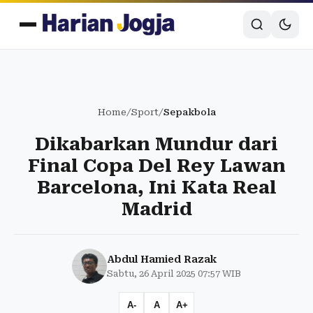
Home
/
Sport
/
Sepakbola
Dikabarkan Mundur dari
Final Copa Del Rey Lawan
Barcelona, Ini Kata Real
Madrid
Abdul Hamied Razak
Sabtu, 26 April 2025 07:57 WIB
A-
A
A+