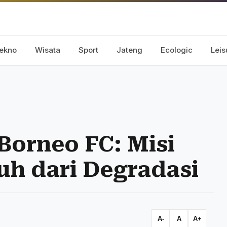
ekno
Wisata
Sport
Jateng
Ecologic
Leis
Borneo FC: Misi
uh dari Degradasi
A-
A
A+