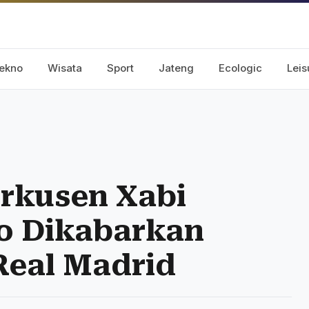
ekno
Wisata
Sport
Jateng
Ecologic
Leis
erkusen Xabi
so Dikabarkan
Real Madrid