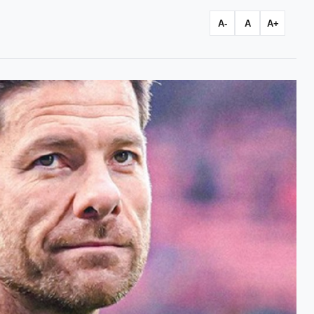
A-
A
A+