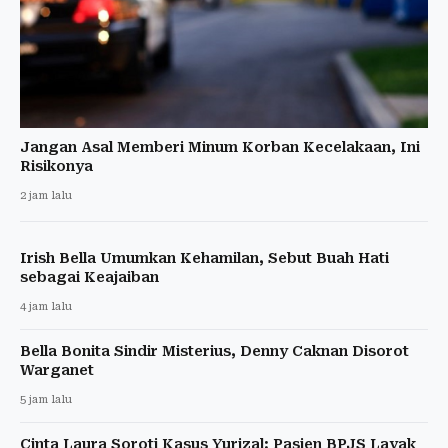
Jangan Asal Memberi Minum Korban Kecelakaan, Ini
Risikonya
2 jam lalu
Irish Bella Umumkan Kehamilan, Sebut Buah Hati
sebagai Keajaiban
4 jam lalu
Bella Bonita Sindir Misterius, Denny Caknan Disorot
Warganet
5 jam lalu
Cinta Laura Soroti Kasus Yurizal: Pasien BPJS Layak