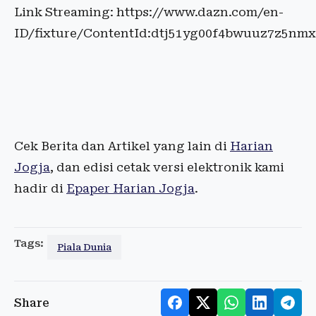
Link Streaming: https://www.dazn.com/en-
ID/fixture/ContentId:dtj51yg00f4bwuuz7z5nmx
Cek Berita dan Artikel yang lain di
Harian
Jogja
, dan edisi cetak versi elektronik kami
hadir di
Epaper Harian Jogja
.
Tags:
Piala Dunia
Share