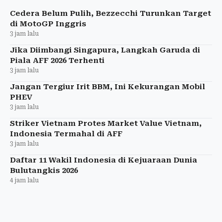
riwayat percakapan.
Cedera Belum Pulih, Bezzecchi Turunkan Target
di MotoGP Inggris
3 jam lalu
Jika Diimbangi Singapura, Langkah Garuda di
Piala AFF 2026 Terhenti
3 jam lalu
Jangan Tergiur Irit BBM, Ini Kekurangan Mobil
PHEV
3 jam lalu
Striker Vietnam Protes Market Value Vietnam,
Indonesia Termahal di AFF
3 jam lalu
Daftar 11 Wakil Indonesia di Kejuaraan Dunia
Bulutangkis 2026
4 jam lalu