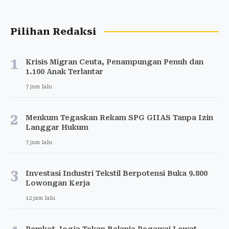
Pilihan Redaksi
1
Krisis Migran Ceuta, Penampungan Penuh dan
1.100 Anak Terlantar
7 jam lalu
2
Menkum Tegaskan Rekam SPG GIIAS Tanpa Izin
Langgar Hukum
7 jam lalu
3
Investasi Industri Tekstil Berpotensi Buka 9.800
Lowongan Kerja
12 jam lalu
Pemkot Jogja Tekan Belanja Pegawai Lewat