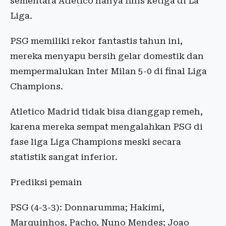
sementara Atletico hanya finis ketiga di La
Liga.
PSG memiliki rekor fantastis tahun ini,
mereka menyapu bersih gelar domestik dan
mempermalukan Inter Milan 5-0 di final Liga
Champions.
Atletico Madrid tidak bisa dianggap remeh,
karena mereka sempat mengalahkan PSG di
fase liga Liga Champions meski secara
statistik sangat inferior.
Prediksi pemain
PSG (4-3-3): Donnarumma; Hakimi,
Marquinhos, Pacho, Nuno Mendes; Joao