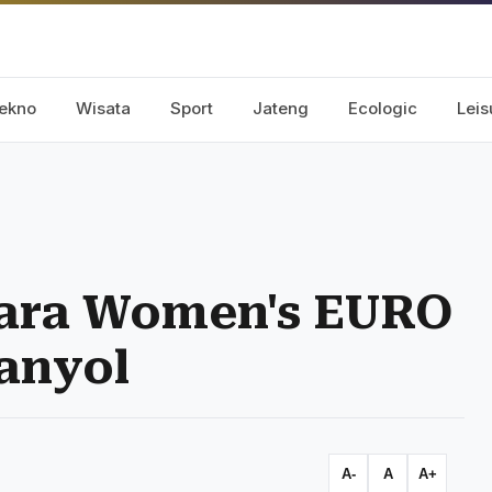
ekno
Wisata
Sport
Jateng
Ecologic
Leis
uara Women's EURO
anyol
A-
A
A+