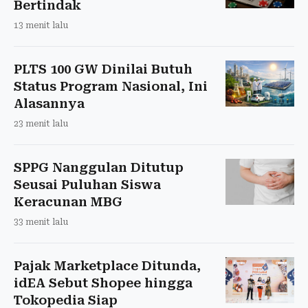
Bertindak
13 menit lalu
PLTS 100 GW Dinilai Butuh
Status Program Nasional, Ini
Alasannya
23 menit lalu
SPPG Nanggulan Ditutup
Seusai Puluhan Siswa
Keracunan MBG
33 menit lalu
Pajak Marketplace Ditunda,
idEA Sebut Shopee hingga
Tokopedia Siap