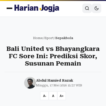
Home
/
Sport
/
Sepakbola
Bali United vs Bhayangkara
FC Sore Ini: Prediksi Skor,
Susunan Pemain
Abdul Hamied Razak
Minggu, 17 Mei 2026 15:37 WIB
A-
A
A+