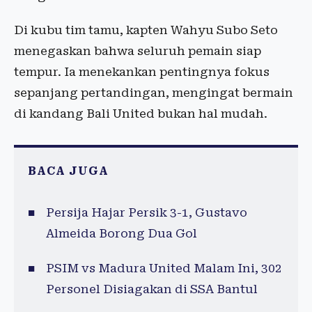
Di kubu tim tamu, kapten Wahyu Subo Seto
menegaskan bahwa seluruh pemain siap
tempur. Ia menekankan pentingnya fokus
sepanjang pertandingan, mengingat bermain
di kandang Bali United bukan hal mudah.
BACA JUGA
Persija Hajar Persik 3-1, Gustavo
Almeida Borong Dua Gol
PSIM vs Madura United Malam Ini, 302
Personel Disiagakan di SSA Bantul