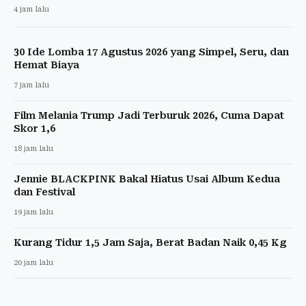
4 jam lalu
30 Ide Lomba 17 Agustus 2026 yang Simpel, Seru, dan
Hemat Biaya
7 jam lalu
Film Melania Trump Jadi Terburuk 2026, Cuma Dapat
Skor 1,6
18 jam lalu
Jennie BLACKPINK Bakal Hiatus Usai Album Kedua
dan Festival
19 jam lalu
Kurang Tidur 1,5 Jam Saja, Berat Badan Naik 0,45 Kg
20 jam lalu