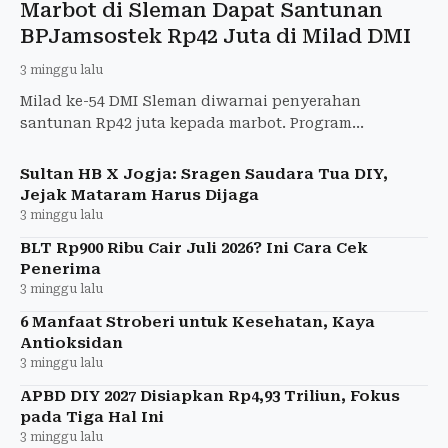
Marbot di Sleman Dapat Santunan
BPJamsostek Rp42 Juta di Milad DMI
3 minggu lalu
Milad ke-54 DMI Sleman diwarnai penyerahan
santunan Rp42 juta kepada marbot. Program
perlindungan ini hasil kolaborasi BPJamsostek,
Baznas, BSI, dan Pemkab Slem
Sultan HB X Jogja: Sragen Saudara Tua DIY,
Jejak Mataram Harus Dijaga
3 minggu lalu
BLT Rp900 Ribu Cair Juli 2026? Ini Cara Cek
Penerima
3 minggu lalu
6 Manfaat Stroberi untuk Kesehatan, Kaya
Antioksidan
3 minggu lalu
APBD DIY 2027 Disiapkan Rp4,93 Triliun, Fokus
pada Tiga Hal Ini
3 minggu lalu