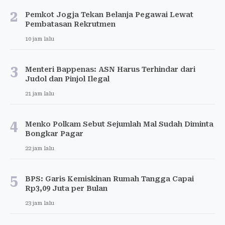
2
Pemkot Jogja Tekan Belanja Pegawai Lewat
Pembatasan Rekrutmen
10 jam lalu
3
Menteri Bappenas: ASN Harus Terhindar dari
Judol dan Pinjol Ilegal
21 jam lalu
4
Menko Polkam Sebut Sejumlah Mal Sudah Diminta
Bongkar Pagar
22 jam lalu
5
BPS: Garis Kemiskinan Rumah Tangga Capai
Rp3,09 Juta per Bulan
23 jam lalu