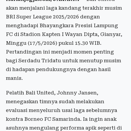
akan menjalani laga kandang terakhir musim
BRI Super League 2025/2026 dengan
menghadapi Bhayangkara Presisi Lampung
FC di Stadion Kapten I Wayan Dipta, Gianyar,
Minggu (17/5/2026) pukul 15.30 WIB.
Pertandingan ini menjadi momen penting
bagi Serdadu Tridatu untuk menutup musim
di hadapan pendukungnya dengan hasil
manis.
Pelatih Bali United, Johnny Jansen,
menegaskan timnya sudah melakukan
evaluasi menyeluruh usai laga sebelumnya
kontra Borneo FC Samarinda. Ia ingin anak
asuhnya mengulang performa apik seperti di