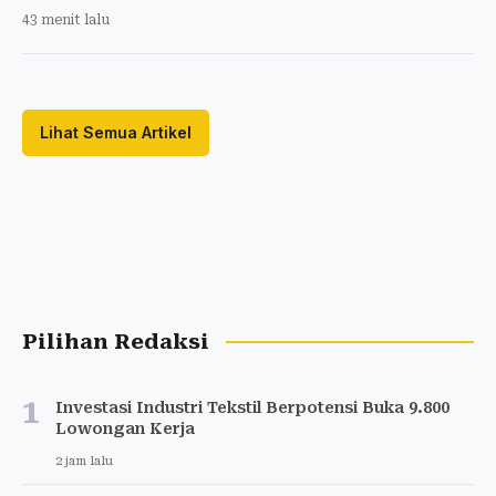
43 menit lalu
Lihat Semua Artikel
Pilihan Redaksi
1
Investasi Industri Tekstil Berpotensi Buka 9.800
Lowongan Kerja
2 jam lalu