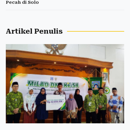
Pecah di Solo
Artikel Penulis