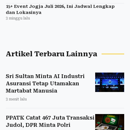
15+ Event Jogja Juli 2026, Ini Jadwal Lengkap
dan Lokasinya
3 minggu lalu
Artikel Terbaru Lainnya
Sri Sultan Minta AI Industri
Asuransi Tetap Utamakan
Martabat Manusia
3 menit lalu
PPATK Catat 467 Juta Transaksi
Judol, DPR Minta Polri