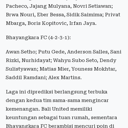
Pacheco, Jajang Mulyana, Novri Setiawan;
Brwa Nouri, Eber Bessa, Sidik Saimima; Privat
Mbarga, Boris Kopitovic, Irfan Jaya.
Bhayangkara FC (4-2-3-1):
Awan Setho; Putu Gede, Anderson Salles, Sani
Rizki, Nurhidayat; Wahyu Subo Seto, Dendy
Sulistyawan; Matias Mier, Youness Mokhtar,
Saddil Ramdani; Alex Martins.
Laga ini diprediksi berlangsung terbuka
dengan kedua tim sama-sama mengincar
kemenangan. Bali United memiliki
keuntungan sebagai tuan rumah, sementara
Bhayangkara FC berambisi mencuri poin di