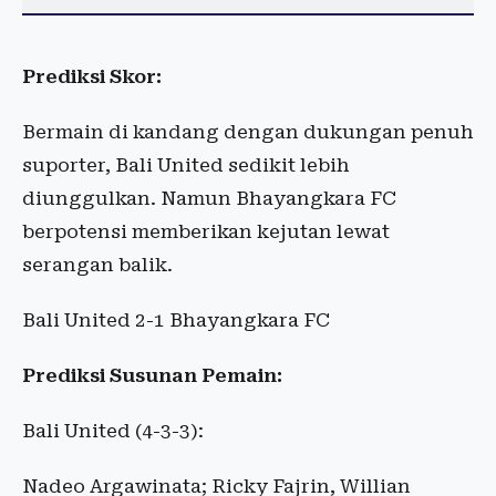
Prediksi Skor:
Bermain di kandang dengan dukungan penuh
suporter, Bali United sedikit lebih
diunggulkan. Namun Bhayangkara FC
berpotensi memberikan kejutan lewat
serangan balik.
Bali United 2-1 Bhayangkara FC
Prediksi Susunan Pemain:
Bali United (4-3-3):
Nadeo Argawinata; Ricky Fajrin, Willian