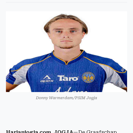
Donny Warmerdam/PSIM Jogja
Harianjogja.com, JOGJA
—De Graafschap,