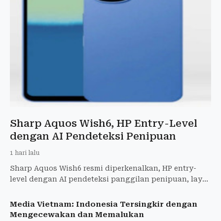
Sharp Aquos Wish6, HP Entry-Level
dengan AI Pendeteksi Penipuan
1 hari lalu
Sharp Aquos Wish6 resmi diperkenalkan, HP entry-
level dengan AI pendeteksi panggilan penipuan, layar
120 Hz, baterai 5.000 mAh, kamera 50 MP. Rilis
September 20
Media Vietnam: Indonesia Tersingkir dengan
Mengecewakan dan Memalukan