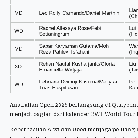
Lia
MD
Leo Rolly Carnando/Daniel Marthin
(Ch
Rachel Allessya Rose/Febi
Lui
WD
Setianingrum
(Ho
Sabar Karyaman Gutama/Moh
Wan
MD
Reza Pahlevi Isfahani
(Ing
Rehan Naufal Kusharjanto/Gloria
Liu
XD
Emanuelle Widjaja
(Ta
Febriana Dwipuji Kusuma/Meilysa
Pol
WD
Trias Puspitasari
Kan
Australian Open 2026 berlangsung di Quaycentr
menjadi bagian dari kalender BWF World Tour l
Keberhasilan Alwi dan Ubed menjaga peluang 