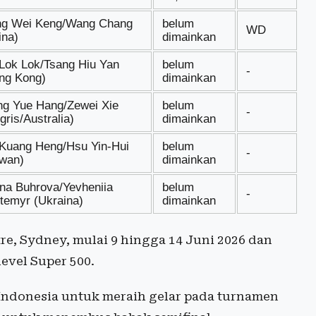
ng Wei Keng/Wang Chang
belum
WD
ina)
dimainkan
 Lok Lok/Tsang Hiu Yan
belum
-
ng Kong)
dimainkan
g Yue Hang/Zewei Xie
belum
-
gris/Australia)
dimainkan
 Kuang Heng/Hsu Yin-Hui
belum
-
iwan)
dimainkan
ina Buhrova/Yevheniia
belum
-
temyr (Ukraina)
dimainkan
e, Sydney, mulai 9 hingga 14 Juni 2026 dan
evel Super 500.
Indonesia untuk meraih gelar pada turnamen