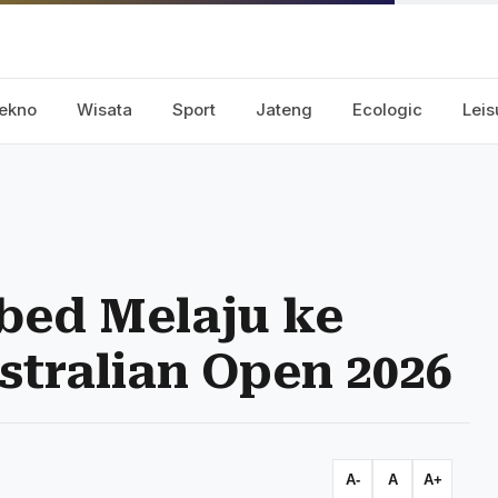
ekno
Wisata
Sport
Jateng
Ecologic
Leis
bed Melaju ke
stralian Open 2026
A-
A
A+