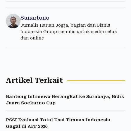
Sunartono
Jurnalis Harian Jogja, bagian dari Bisnis
Indonesia Group menulis untuk media cetak
dan online
Artikel Terkait
Banteng Istimewa Berangkat ke Surabaya, Bidik
Juara Soekarno Cup
PSSI Evaluasi Total Usai Timnas Indonesia
Gagal di AFF 2026