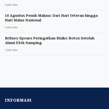
6 jam lalu
10 Agustus Penuh Makna: Dari Hari Veteran hingga
Hari Malas Nasional
6 jam lalu
Britney Spears Peringatkan Risiko Botox Setelah
Alami Efek Samping
7 jam lalu
INFORMASI