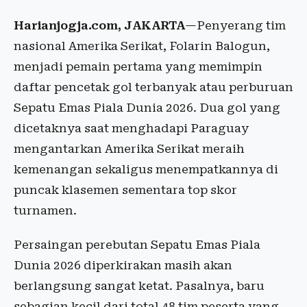
Harianjogja.com, JAKARTA
—Penyerang tim
nasional Amerika Serikat, Folarin Balogun,
menjadi pemain pertama yang memimpin
daftar pencetak gol terbanyak atau perburuan
Sepatu Emas Piala Dunia 2026. Dua gol yang
dicetaknya saat menghadapi Paraguay
mengantarkan Amerika Serikat meraih
kemenangan sekaligus menempatkannya di
puncak klasemen sementara top skor
turnamen.
Persaingan perebutan Sepatu Emas Piala
Dunia 2026 diperkirakan masih akan
berlangsung sangat ketat. Pasalnya, baru
sebagian kecil dari total 48 tim peserta yang