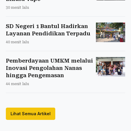
30 menit lalu
SD Negeri 1 Bantul Hadirkan
Layanan Pendidikan Terpadu
40 menit lalu
Pemberdayaan UMKM melalui
Inovasi Pengolahan Nanas
hingga Pengemasan
44 menit lalu
Lihat Semua Artikel