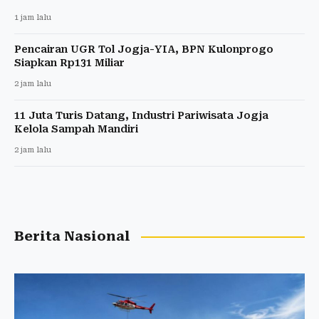
1 jam lalu
Pencairan UGR Tol Jogja-YIA, BPN Kulonprogo
Siapkan Rp131 Miliar
2 jam lalu
11 Juta Turis Datang, Industri Pariwisata Jogja
Kelola Sampah Mandiri
2 jam lalu
Berita Nasional