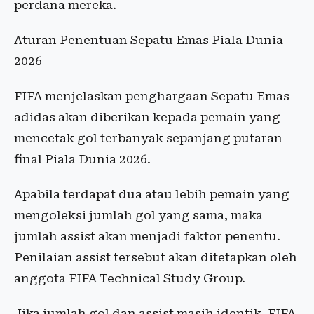
perdana mereka.
Aturan Penentuan Sepatu Emas Piala Dunia
2026
FIFA menjelaskan penghargaan Sepatu Emas
adidas akan diberikan kepada pemain yang
mencetak gol terbanyak sepanjang putaran
final Piala Dunia 2026.
Apabila terdapat dua atau lebih pemain yang
mengoleksi jumlah gol yang sama, maka
jumlah assist akan menjadi faktor penentu.
Penilaian assist tersebut akan ditetapkan oleh
anggota FIFA Technical Study Group.
Jika jumlah gol dan assist masih identik, FIFA