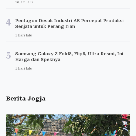
10 jam lalu
4
Pentagon Desak Industri AS Percepat Produksi
Senjata untuk Perang Iran
1 hari lalu
5
Samsung Galaxy Z Fold8, Flip8, Ultra Resmi, Ini
Harga dan Speknya
1 hari lalu
Berita Jogja