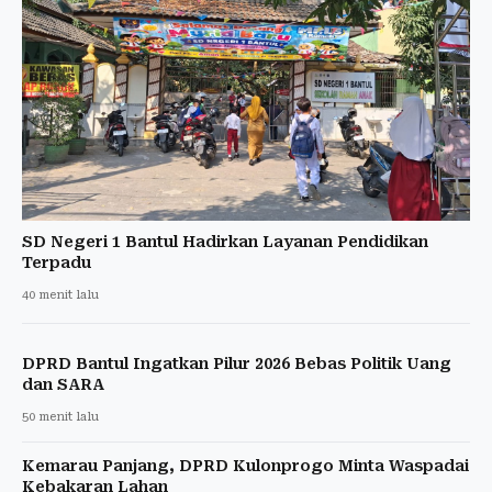
SD Negeri 1 Bantul Hadirkan Layanan Pendidikan
Terpadu
40 menit lalu
DPRD Bantul Ingatkan Pilur 2026 Bebas Politik Uang
dan SARA
50 menit lalu
Kemarau Panjang, DPRD Kulonprogo Minta Waspadai
Kebakaran Lahan