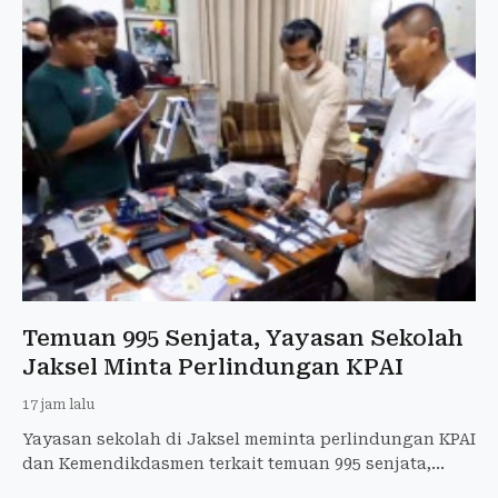
Temuan 995 Senjata, Yayasan Sekolah
Jaksel Minta Perlindungan KPAI
17 jam lalu
Yayasan sekolah di Jaksel meminta perlindungan KPAI
dan Kemendikdasmen terkait temuan 995 senjata,
amunisi, dan barang lainnya.