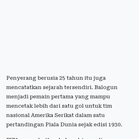
Penyerang berusia 25 tahun itu juga
mencatatkan sejarah tersendiri. Balogun
menjadi pemain pertama yang mampu
mencetak lebih dari satu gol untuk tim
nasional Amerika Serikat dalam satu
pertandingan Piala Dunia sejak edisi 1930.