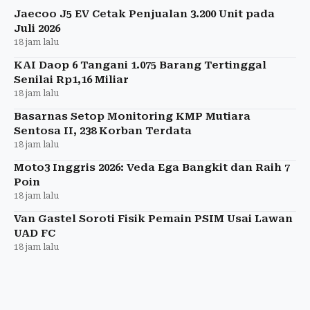
Jaecoo J5 EV Cetak Penjualan 3.200 Unit pada
Juli 2026
18 jam lalu
KAI Daop 6 Tangani 1.075 Barang Tertinggal
Senilai Rp1,16 Miliar
18 jam lalu
Basarnas Setop Monitoring KMP Mutiara
Sentosa II, 238 Korban Terdata
18 jam lalu
Moto3 Inggris 2026: Veda Ega Bangkit dan Raih 7
Poin
18 jam lalu
Van Gastel Soroti Fisik Pemain PSIM Usai Lawan
UAD FC
18 jam lalu