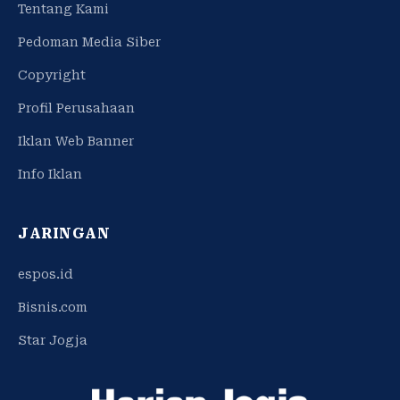
Tentang Kami
Pedoman Media Siber
Copyright
Profil Perusahaan
Iklan Web Banner
Info Iklan
JARINGAN
espos.id
Bisnis.com
Star Jogja