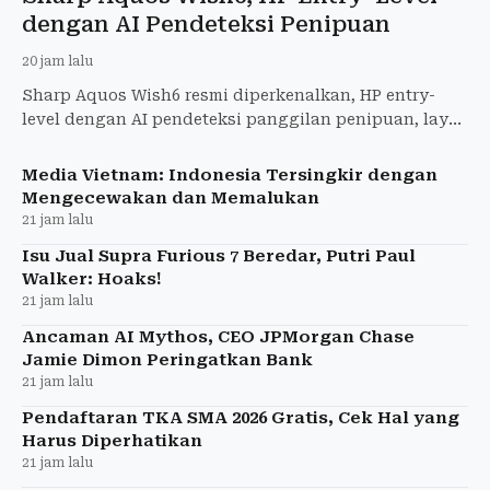
dengan AI Pendeteksi Penipuan
20 jam lalu
Sharp Aquos Wish6 resmi diperkenalkan, HP entry-
level dengan AI pendeteksi panggilan penipuan, layar
120 Hz, baterai 5.000 mAh, kamera 50 MP. Rilis
September 20
Media Vietnam: Indonesia Tersingkir dengan
Mengecewakan dan Memalukan
21 jam lalu
Isu Jual Supra Furious 7 Beredar, Putri Paul
Walker: Hoaks!
21 jam lalu
Ancaman AI Mythos, CEO JPMorgan Chase
Jamie Dimon Peringatkan Bank
21 jam lalu
Pendaftaran TKA SMA 2026 Gratis, Cek Hal yang
Harus Diperhatikan
21 jam lalu