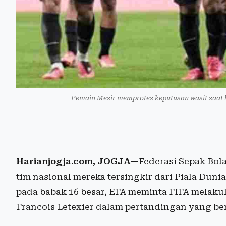
Pemain Mesir memprotes keputusan wasit saat 
Harianjogja.com, JOGJA
—Federasi Sepak Bola
tim nasional mereka tersingkir dari Piala Duni
pada babak 16 besar, EFA meminta FIFA melaku
Francois Letexier dalam pertandingan yang ber