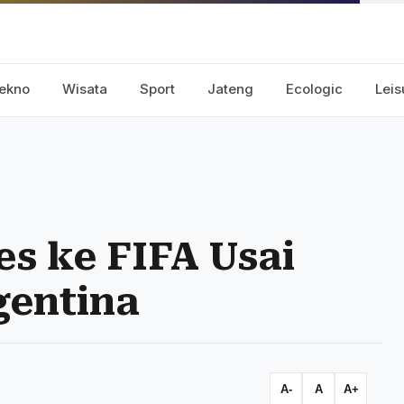
ekno
Wisata
Sport
Jateng
Ecologic
Leis
es ke FIFA Usai
gentina
A-
A
A+