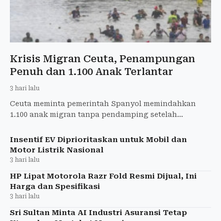
Krisis Migran Ceuta, Penampungan
Penuh dan 1.100 Anak Terlantar
3 hari lalu
Ceuta meminta pemerintah Spanyol memindahkan
1.100 anak migran tanpa pendamping setelah
gelombang 72.000 migran membuat penampungan
penuh.
Insentif EV Diprioritaskan untuk Mobil dan
Motor Listrik Nasional
3 hari lalu
HP Lipat Motorola Razr Fold Resmi Dijual, Ini
Harga dan Spesifikasi
3 hari lalu
Sri Sultan Minta AI Industri Asuransi Tetap