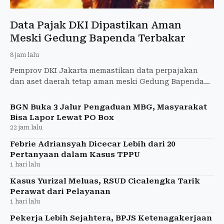
Data Pajak DKI Dipastikan Aman
Meski Gedung Bapenda Terbakar
8 jam lalu
Pemprov DKI Jakarta memastikan data perpajakan
dan aset daerah tetap aman meski Gedung Bapenda
DKI di Jalan Abdul Muis terbakar. Layanan publik
dipastikan tetap
BGN Buka 3 Jalur Pengaduan MBG, Masyarakat
Bisa Lapor Lewat PO Box
22 jam lalu
Febrie Adriansyah Dicecar Lebih dari 20
Pertanyaan dalam Kasus TPPU
1 hari lalu
Kasus Yurizal Meluas, RSUD Cicalengka Tarik
Perawat dari Pelayanan
1 hari lalu
Pekerja Lebih Sejahtera, BPJS Ketenagakerjaan