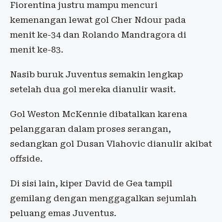
Fiorentina justru mampu mencuri
kemenangan lewat gol Cher Ndour pada
menit ke-34 dan Rolando Mandragora di
menit ke-83.
Nasib buruk Juventus semakin lengkap
setelah dua gol mereka dianulir wasit.
Gol Weston McKennie dibatalkan karena
pelanggaran dalam proses serangan,
sedangkan gol Dusan Vlahovic dianulir akibat
offside.
Di sisi lain, kiper David de Gea tampil
gemilang dengan menggagalkan sejumlah
peluang emas Juventus.