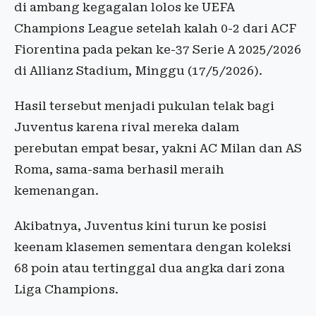
di ambang kegagalan lolos ke UEFA
Champions League setelah kalah 0-2 dari ACF
Fiorentina pada pekan ke-37 Serie A 2025/2026
di Allianz Stadium, Minggu (17/5/2026).
Hasil tersebut menjadi pukulan telak bagi
Juventus karena rival mereka dalam
perebutan empat besar, yakni AC Milan dan AS
Roma, sama-sama berhasil meraih
kemenangan.
Akibatnya, Juventus kini turun ke posisi
keenam klasemen sementara dengan koleksi
68 poin atau tertinggal dua angka dari zona
Liga Champions.