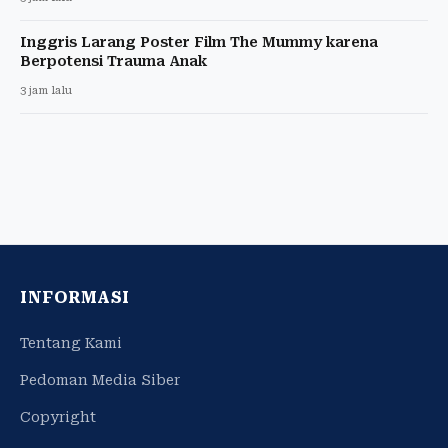
Inggris Larang Poster Film The Mummy karena
Berpotensi Trauma Anak
3 jam lalu
INFORMASI
Tentang Kami
Pedoman Media Siber
Copyright