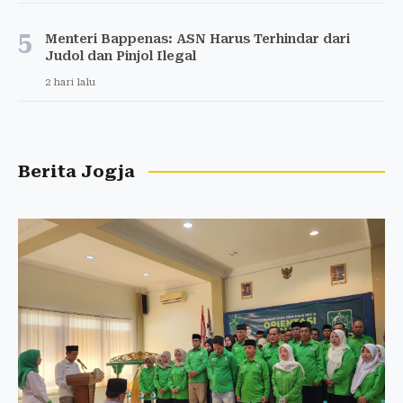
5
Menteri Bappenas: ASN Harus Terhindar dari
Judol dan Pinjol Ilegal
2 hari lalu
Berita Jogja