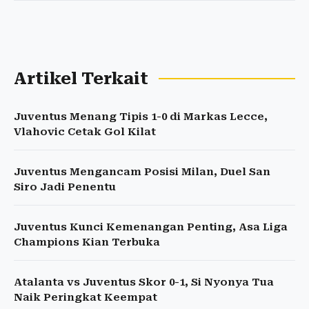
Artikel Terkait
Juventus Menang Tipis 1-0 di Markas Lecce,
Vlahovic Cetak Gol Kilat
Juventus Mengancam Posisi Milan, Duel San
Siro Jadi Penentu
Juventus Kunci Kemenangan Penting, Asa Liga
Champions Kian Terbuka
Atalanta vs Juventus Skor 0-1, Si Nyonya Tua
Naik Peringkat Keempat