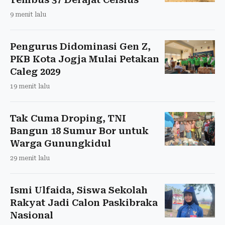
9 menit lalu
Pengurus Didominasi Gen Z,
PKB Kota Jogja Mulai Petakan
Caleg 2029
19 menit lalu
Tak Cuma Droping, TNI
Bangun 18 Sumur Bor untuk
Warga Gunungkidul
29 menit lalu
Ismi Ulfaida, Siswa Sekolah
Rakyat Jadi Calon Paskibraka
Nasional