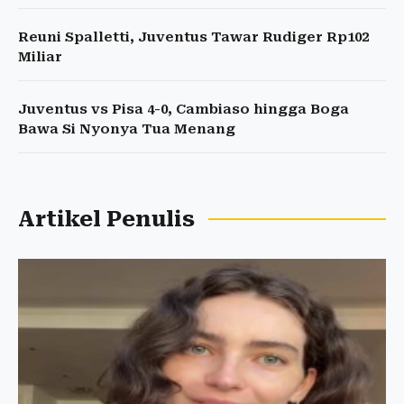
Reuni Spalletti, Juventus Tawar Rudiger Rp102
Miliar
Juventus vs Pisa 4-0, Cambiaso hingga Boga
Bawa Si Nyonya Tua Menang
Artikel Penulis