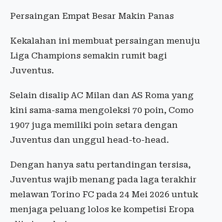
Persaingan Empat Besar Makin Panas
Kekalahan ini membuat persaingan menuju
Liga Champions semakin rumit bagi
Juventus.
Selain disalip AC Milan dan AS Roma yang
kini sama-sama mengoleksi 70 poin, Como
1907 juga memiliki poin setara dengan
Juventus dan unggul head-to-head.
Dengan hanya satu pertandingan tersisa,
Juventus wajib menang pada laga terakhir
melawan Torino FC pada 24 Mei 2026 untuk
menjaga peluang lolos ke kompetisi Eropa