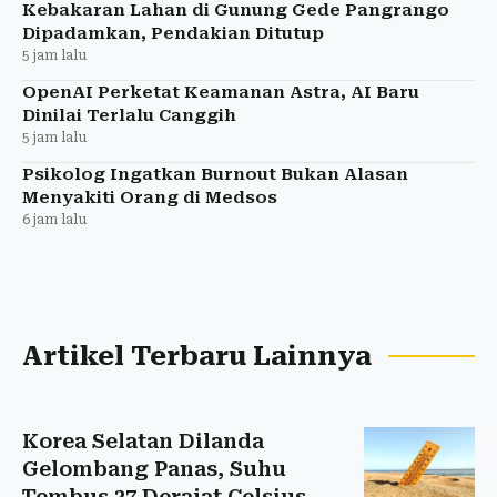
Kebakaran Lahan di Gunung Gede Pangrango
Dipadamkan, Pendakian Ditutup
5 jam lalu
OpenAI Perketat Keamanan Astra, AI Baru
Dinilai Terlalu Canggih
5 jam lalu
Psikolog Ingatkan Burnout Bukan Alasan
Menyakiti Orang di Medsos
6 jam lalu
Artikel Terbaru Lainnya
Korea Selatan Dilanda
Gelombang Panas, Suhu
Tembus 37 Derajat Celsius