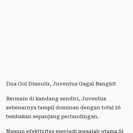
Dua Gol Dianulir, Juventus Gagal Bangkit
Bermain di kandang sendiri, Juventus
sebenarnya tampil dominan dengan total 26
tembakan sepanjang pertandingan.
Namun efektivitas menjadi masalah utama Si