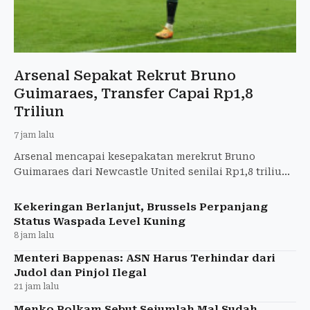
Arsenal Sepakat Rekrut Bruno
Guimaraes, Transfer Capai Rp1,8
Triliun
7 jam lalu
Arsenal mencapai kesepakatan merekrut Bruno
Guimaraes dari Newcastle United senilai Rp1,8 triliun,
menurut Fabrizio Romano.
Kekeringan Berlanjut, Brussels Perpanjang
Status Waspada Level Kuning
8 jam lalu
Menteri Bappenas: ASN Harus Terhindar dari
Judol dan Pinjol Ilegal
21 jam lalu
Menko Polkam Sebut Sejumlah Mal Sudah