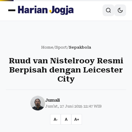
Home
/
Sport
/
Sepakbola
Ruud van Nistelrooy Resmi
Berpisah dengan Leicester
City
Jumali
Jum'at, 27 Juni 2025 22:47 WIB
A-
A
A+