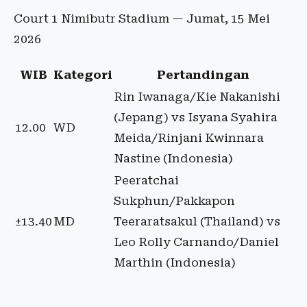
Court 1 Nimibutr Stadium — Jumat, 15 Mei
2026
WIB
Kategori
Pertandingan
Rin Iwanaga/Kie Nakanishi
(Jepang) vs Isyana Syahira
12.00
WD
Meida/Rinjani Kwinnara
Nastine (Indonesia)
Peeratchai
Sukphun/Pakkapon
±13.40
MD
Teeraratsakul (Thailand) vs
Leo Rolly Carnando/Daniel
Marthin (Indonesia)