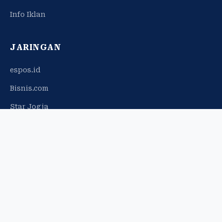
Info Iklan
JARINGAN
espos.id
Bisnis.com
Star Jogja