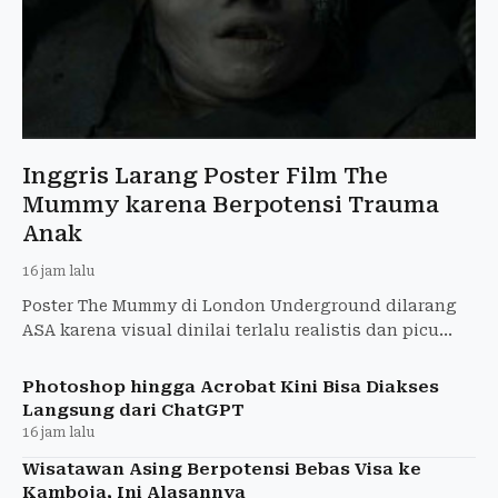
Inggris Larang Poster Film The
Mummy karena Berpotensi Trauma
Anak
16 jam lalu
Poster The Mummy di London Underground dilarang
ASA karena visual dinilai terlalu realistis dan picu
ketakutan anak-anak. Warner Bros. diperintahkan
tarik iklan
Photoshop hingga Acrobat Kini Bisa Diakses
Langsung dari ChatGPT
16 jam lalu
Wisatawan Asing Berpotensi Bebas Visa ke
Kamboja, Ini Alasannya