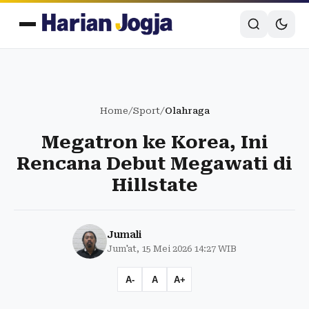
Home
/
Sport
/
Olahraga
Megatron ke Korea, Ini
Rencana Debut Megawati di
Hillstate
Jumali
Jum'at, 15 Mei 2026 14:27 WIB
A-
A
A+