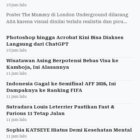
10 jam lalu
Poster The Mummy di London Underground dilarang
ASA karena visual dinilai terlalu realistis dan picu
ketakutan anak-anak. Warner Bros. diperintahkan
tarik iklan
Photoshop hingga Acrobat Kini Bisa Diakses
Langsung dari ChatGPT
10 jam lalu
Wisatawan Asing Berpotensi Bebas Visa ke
Kamboja, Ini Alasannya
11 jam lalu
Indonesia Gagal ke Semifinal AFF 2026, Ini
Dampaknya ke Ranking FIFA
11 jam lalu
Sutradara Louis Leterrier Pastikan Fast &
Furious 11 Tetap Jalan
11 jam lalu
Sophia KATSEYE Hiatus Demi Kesehatan Mental
11 jam lalu