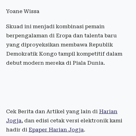
Yoane Wissa
Skuad ini menjadi kombinasi pemain
berpengalaman di Eropa dan talenta baru
yang diproyeksikan membawa Republik
Demokratik Kongo tampil kompetitif dalam
debut modern mereka di Piala Dunia.
Cek Berita dan Artikel yang lain di
Harian
Jogja
, dan edisi cetak versi elektronik kami
hadir di
Epaper Harian Jogja
.