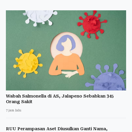
Wabah Salmonella di AS, Jalapeno Sebabkan 345
Orang Sakit
7 jam lalu
RUU Perampasan Aset Diusulkan Ganti Nama,