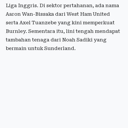
Liga Inggris. Di sektor pertahanan, ada nama
Aaron Wan-Bissaka dari West Ham United
serta Axel Tuanzebe yang kini memperkuat
Burnley. Sementara itu, lini tengah mendapat
tambahan tenaga dari Noah Sadiki yang
bermain untuk Sunderland.