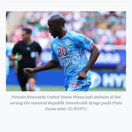
Pemain Newcastle United Yoane Wissa jadi andalan di lini
serang tim nasional Republik Demokratik Kongo pada Piala
Dunia 2026. (X/NUFC)