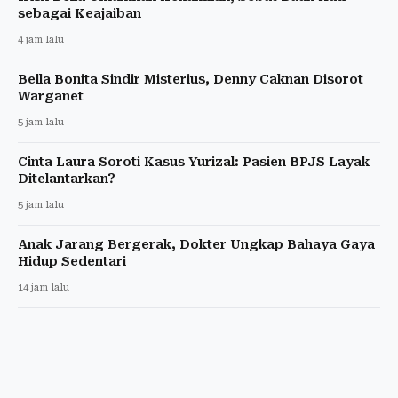
sebagai Keajaiban
4 jam lalu
Bella Bonita Sindir Misterius, Denny Caknan Disorot
Warganet
5 jam lalu
Cinta Laura Soroti Kasus Yurizal: Pasien BPJS Layak
Ditelantarkan?
5 jam lalu
Anak Jarang Bergerak, Dokter Ungkap Bahaya Gaya
Hidup Sedentari
14 jam lalu