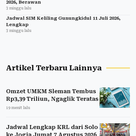
2026, Berawan
3 minggu lalu
Jadwal SIM Keliling Gunungkidul 11 Juli 2026,
Lengkap
3 minggu lalu
Artikel Terbaru Lainnya
Omzet UMKM Sleman Tembus
Rp3,39 Triliun, Ngaglik Teratas
19 menit lalu
Jadwal Lengkap KRL dari Solo
ke Jogja Jumat 7 Agustus 2026