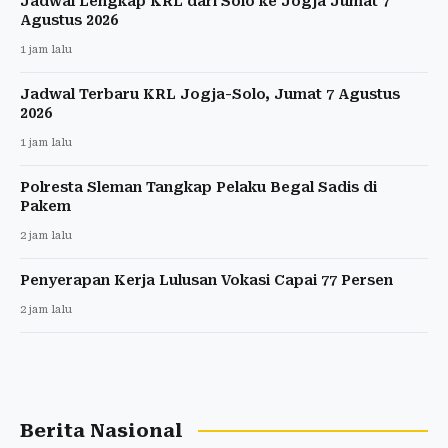
Jadwal Lengkap KRL dari Solo ke Jogja Jumat 7
Agustus 2026
1 jam lalu
Jadwal Terbaru KRL Jogja-Solo, Jumat 7 Agustus
2026
1 jam lalu
Polresta Sleman Tangkap Pelaku Begal Sadis di
Pakem
2 jam lalu
Penyerapan Kerja Lulusan Vokasi Capai 77 Persen
2 jam lalu
Berita Nasional