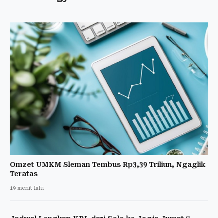
Omzet UMKM Sleman Tembus Rp3,39 Triliun, Ngaglik
Teratas
19 menit lalu