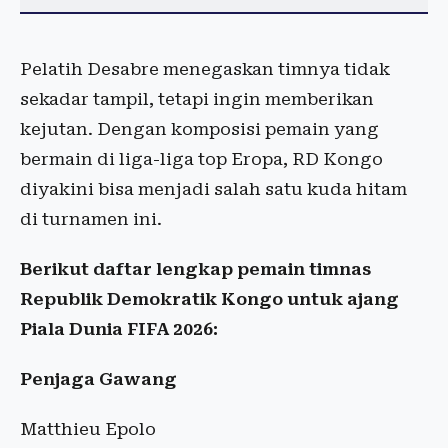
Pelatih Desabre menegaskan timnya tidak
sekadar tampil, tetapi ingin memberikan
kejutan. Dengan komposisi pemain yang
bermain di liga-liga top Eropa, RD Kongo
diyakini bisa menjadi salah satu kuda hitam
di turnamen ini.
Berikut daftar lengkap pemain timnas
Republik Demokratik Kongo untuk ajang
Piala Dunia FIFA 2026:
Penjaga Gawang
Matthieu Epolo