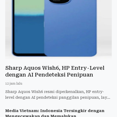
Sharp Aquos Wish6, HP Entry-Level
dengan AI Pendeteksi Penipuan
12 jam lalu
Sharp Aquos Wish6 resmi diperkenalkan, HP entry-
level dengan AI pendeteksi panggilan penipuan, layar
120 Hz, baterai 5.000 mAh, kamera 50 MP. Rilis
September 20
Media Vietnam: Indonesia Tersingkir dengan
Mengecewakan dan Memalukan