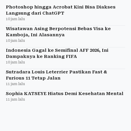
tarik iklan
Photoshop hingga Acrobat Kini Bisa Diakses
Langsung dari ChatGPT
10 jam lalu
Wisatawan Asing Berpotensi Bebas Visa ke
Kamboja, Ini Alasannya
10 jam lalu
Indonesia Gagal ke Semifinal AFF 2026, Ini
Dampaknya ke Ranking FIFA
10 jam lalu
Sutradara Louis Leterrier Pastikan Fast &
Furious 11 Tetap Jalan
11 jam lalu
Sophia KATSEYE Hiatus Demi Kesehatan Mental
11 jam lalu