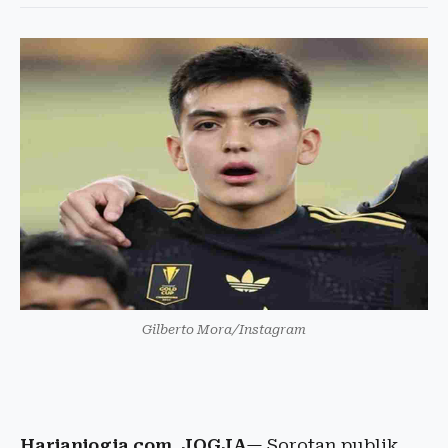
Gilberto Mora/Instagram
Harianjogja.com, JOGJA
— Sorotan publik