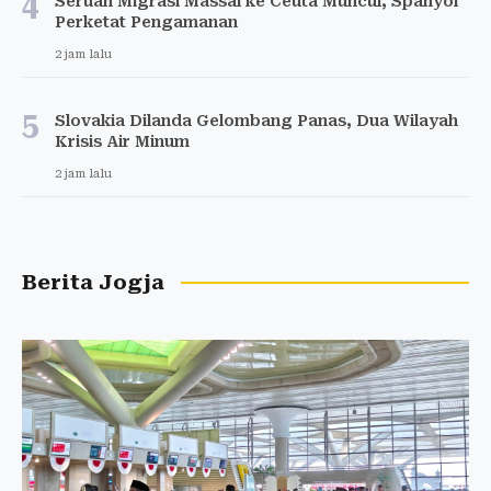
4
Seruan Migrasi Massal ke Ceuta Muncul, Spanyol
Perketat Pengamanan
2 jam lalu
5
Slovakia Dilanda Gelombang Panas, Dua Wilayah
Krisis Air Minum
2 jam lalu
Berita Jogja