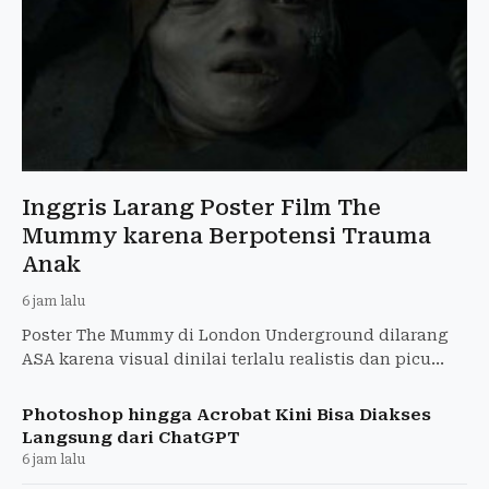
Inggris Larang Poster Film The
Mummy karena Berpotensi Trauma
Anak
6 jam lalu
Poster The Mummy di London Underground dilarang
ASA karena visual dinilai terlalu realistis dan picu
ketakutan anak-anak. Warner Bros. diperintahkan
tarik iklan
Photoshop hingga Acrobat Kini Bisa Diakses
Langsung dari ChatGPT
6 jam lalu