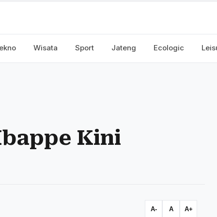
ekno
Wisata
Sport
Jateng
Ecologic
Leis
bappe Kini
A-
A
A+