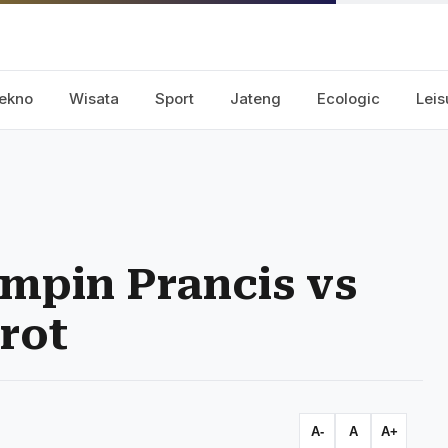
ekno
Wisata
Sport
Jateng
Ecologic
Leis
impin Prancis vs
rot
A-
A
A+