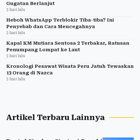
Gugatan Berlanjut
3 hari lalu
Heboh WhatsApp Terblokir Tiba-tiba? Ini
Penyebab dan Cara Mencegahnya
3 hari lalu
Kapal KM Mutiara Sentosa 2 Terbakar, Ratusan
Penumpang Lompat ke Laut
3 hari lalu
Kronologi Pesawat Wisata Peru Jatuh Tewaskan
13 Orang di Nazca
3 hari lalu
Artikel Terbaru Lainnya