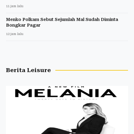
11 jam lalu
Menko Polkam Sebut Sejumlah Mal Sudah Diminta
Bongkar Pagar
12 jam lalu
Berita Leisure