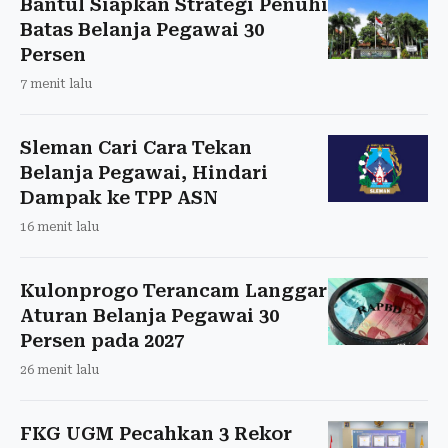
Bantul Siapkan Strategi Penuhi
Batas Belanja Pegawai 30
Persen
7 menit lalu
Sleman Cari Cara Tekan
Belanja Pegawai, Hindari
Dampak ke TPP ASN
16 menit lalu
Kulonprogo Terancam Langgar
Aturan Belanja Pegawai 30
Persen pada 2027
26 menit lalu
FKG UGM Pecahkan 3 Rekor