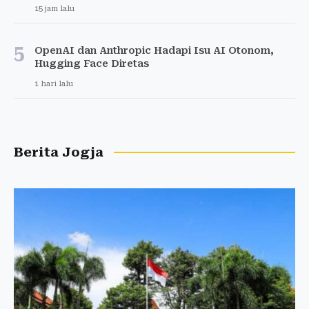
15 jam lalu
5
OpenAI dan Anthropic Hadapi Isu AI Otonom,
Hugging Face Diretas
1 hari lalu
Berita Jogja