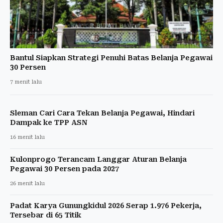
Bantul Siapkan Strategi Penuhi Batas Belanja Pegawai
30 Persen
7 menit lalu
Sleman Cari Cara Tekan Belanja Pegawai, Hindari
Dampak ke TPP ASN
16 menit lalu
Kulonprogo Terancam Langgar Aturan Belanja
Pegawai 30 Persen pada 2027
26 menit lalu
Padat Karya Gunungkidul 2026 Serap 1.976 Pekerja,
Tersebar di 65 Titik