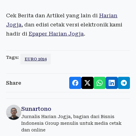
Cek Berita dan Artikel yang lain di
Harian
Jogja
, dan edisi cetak versi elektronik kami
hadir di
Epaper Harian Jogja
.
Tags:
EURO 2024
Share
Sunartono
Jurnalis Harian Jogja, bagian dari Bisnis
Indonesia Group menulis untuk media cetak
dan online