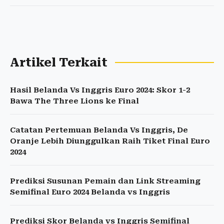
Artikel Terkait
Hasil Belanda Vs Inggris Euro 2024: Skor 1-2
Bawa The Three Lions ke Final
Catatan Pertemuan Belanda Vs Inggris, De
Oranje Lebih Diunggulkan Raih Tiket Final Euro
2024
Prediksi Susunan Pemain dan Link Streaming
Semifinal Euro 2024 Belanda vs Inggris
Prediksi Skor Belanda vs Inggris Semifinal