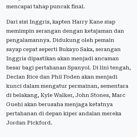
mencapai tahap puncak final.
Dari sisi Inggris, kapten Harry Kane siap
memimpin serangan dengan ketajaman dan
pengalamannya. Didukung oleh pemain
sayap cepat seperti Bukayo Saka, serangan
Inggris dipastikan akan menjadi ancaman
besar bagi pertahanan Spanyol. Di lini tengah,
Declan Rice dan Phil Foden akan menjadi
kunci dalam mengatur permainan, sementara
di belakang, Kyle Walker, John Stones, Marc
Guehi akan berusaha menjaga ketatnya
pertahanan di depan kiper andalan mereka
Jordan Pickford.