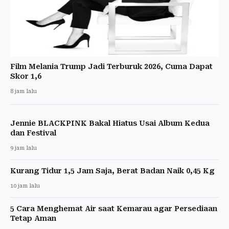
Film Melania Trump Jadi Terburuk 2026, Cuma Dapat
Skor 1,6
8 jam lalu
Jennie BLACKPINK Bakal Hiatus Usai Album Kedua
dan Festival
9 jam lalu
Kurang Tidur 1,5 Jam Saja, Berat Badan Naik 0,45 Kg
10 jam lalu
5 Cara Menghemat Air saat Kemarau agar Persediaan
Tetap Aman