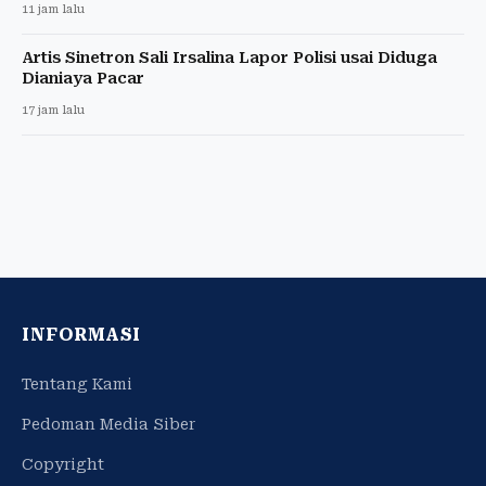
11 jam lalu
Artis Sinetron Sali Irsalina Lapor Polisi usai Diduga
Dianiaya Pacar
17 jam lalu
INFORMASI
Tentang Kami
Pedoman Media Siber
Copyright