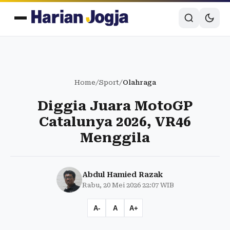
Home
/
Sport
/
Olahraga
Diggia Juara MotoGP
Catalunya 2026, VR46
Menggila
Abdul Hamied Razak
Rabu, 20 Mei 2026 22:07 WIB
A-
A
A+