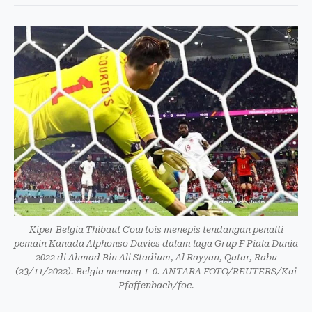
Kiper Belgia Thibaut Courtois menepis tendangan penalti
pemain Kanada Alphonso Davies dalam laga Grup F Piala Dunia
2022 di Ahmad Bin Ali Stadium, Al Rayyan, Qatar, Rabu
(23/11/2022). Belgia menang 1-0. ANTARA FOTO/REUTERS/Kai
Pfaffenbach/foc.