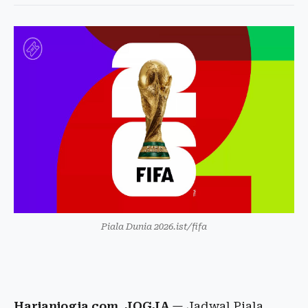
Piala Dunia 2026.ist/fifa
Harianjogja.com, JOGJA
— Jadwal Piala