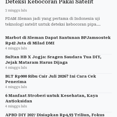
Deteksi Kebocoran Pakai Satelit
3 minggu lalu
PDAM Sleman jadi yang pertama di Indonesia uji
teknologi satelit untuk deteksi kebocoran pipa.
Kolaborasi dengan UGM dan perusahaan Korea.
Marbot di Sleman Dapat Santunan BPJamsostek
Rp42 Juta di Milad DMI
4 minggu lalu
Sultan HB X Jogja: Sragen Saudara Tua DIY,
Jejak Mataram Harus Dijaga
4 minggu lalu
BLT Rp900 Ribu Cair Juli 2026? Ini Cara Cek
Penerima
4 minggu lalu
6 Manfaat Stroberi untuk Kesehatan, Kaya
Antioksidan
4 minggu lalu
APBD DIY 2027 Disiapkan Rp4,93 Triliun, Fokus