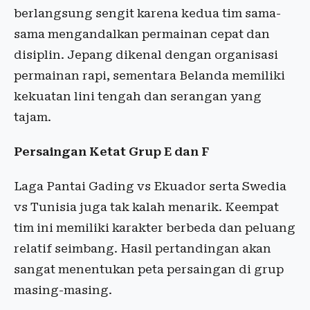
berlangsung sengit karena kedua tim sama-
sama mengandalkan permainan cepat dan
disiplin. Jepang dikenal dengan organisasi
permainan rapi, sementara Belanda memiliki
kekuatan lini tengah dan serangan yang
tajam.
Persaingan Ketat Grup E dan F
Laga Pantai Gading vs Ekuador serta Swedia
vs Tunisia juga tak kalah menarik. Keempat
tim ini memiliki karakter berbeda dan peluang
relatif seimbang. Hasil pertandingan akan
sangat menentukan peta persaingan di grup
masing-masing.