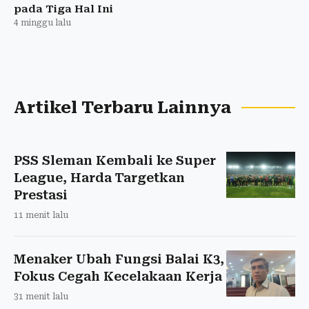
pada Tiga Hal Ini
4 minggu lalu
Artikel Terbaru Lainnya
PSS Sleman Kembali ke Super
League, Harda Targetkan
Prestasi
11 menit lalu
Menaker Ubah Fungsi Balai K3,
Fokus Cegah Kecelakaan Kerja
31 menit lalu