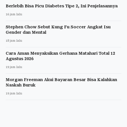
Berlebih Bisa Picu Diabetes Tipe 2, Ini Penjelasannya
16 jam lalu
Stephen Chow Sebut Kung Fu Soccer Angkat Isu
Gender dan Mental
18 jam lalu
Cara Aman Menyaksikan Gerhana Matahari Total 12
Agustus 2026
19 jam lalu
Morgan Freeman Akui Bayaran Besar Bisa Kalahkan
Naskah Buruk
19 jam lalu