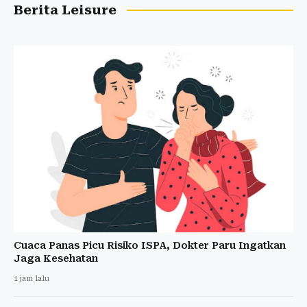
Berita Leisure
Cuaca Panas Picu Risiko ISPA, Dokter Paru Ingatkan
Jaga Kesehatan
1 jam lalu