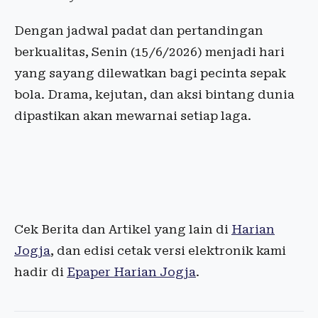
Dengan jadwal padat dan pertandingan
berkualitas, Senin (15/6/2026) menjadi hari
yang sayang dilewatkan bagi pecinta sepak
bola. Drama, kejutan, dan aksi bintang dunia
dipastikan akan mewarnai setiap laga.
Cek Berita dan Artikel yang lain di
Harian
Jogja
, dan edisi cetak versi elektronik kami
hadir di
Epaper Harian Jogja
.