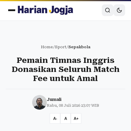
Home
/
Sport
/
Sepakbola
Pemain Timnas Inggris
Donasikan Seluruh Match
Fee untuk Amal
Jumali
Rabu, 08 Juli 2026 23:07 WIB
A-
A
A+