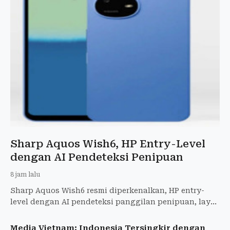
Sharp Aquos Wish6, HP Entry-Level
dengan AI Pendeteksi Penipuan
8 jam lalu
Sharp Aquos Wish6 resmi diperkenalkan, HP entry-
level dengan AI pendeteksi panggilan penipuan, layar
120 Hz, baterai 5.000 mAh, kamera 50 MP. Rilis
September 20
Media Vietnam: Indonesia Tersingkir dengan